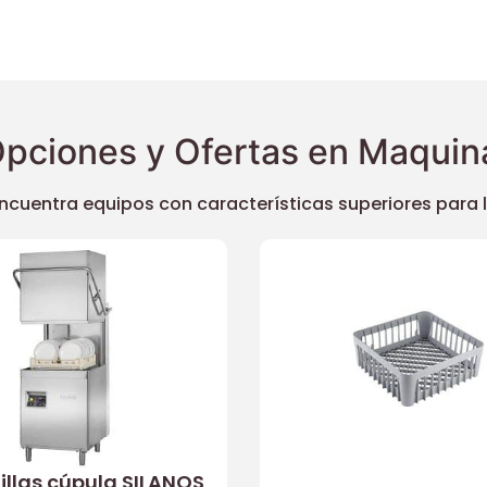
pciones y Ofertas en Maquina
uentra equipos con características superiores para llev
illas cúpula SILANOS