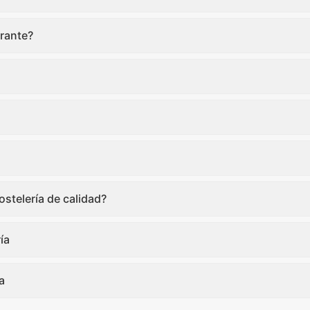
rante?
stelería de calidad?
ía
a