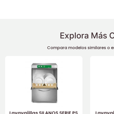
Explora Más O
Compara modelos similares o enc
Lavavajillas SILANOS SERIE PS
Lavavaj