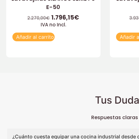
E-50
1.796,15
€
2.270,00
€
3.93
IVA no Incl.
Añadir al carrito
Añadir a
Tus Duda
Respuestas claras
¿Cuánto cuesta equipar una cocina industrial desde 