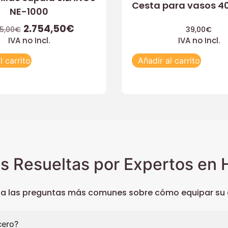
Cesta para vasos 
NE-1000
2.754,50
€
5,00
€
39,00
€
IVA no Incl.
IVA no Incl.
l carrito
Añadir al carrito
s Resueltas por Expertos en H
 a las preguntas más comunes sobre cómo equipar su c
cero?