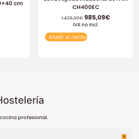
40×40 cm
CH400EC
985,09
€
1.426,00
€
IVA no Incl.
Añadir al carrito
ostelería
ocina profesional.