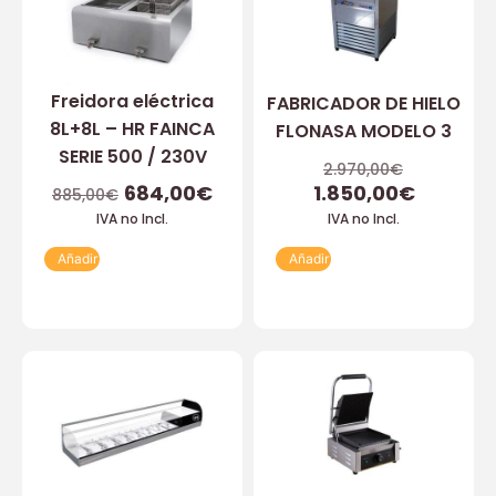
Freidora eléctrica
FABRICADOR DE HIELO
8L+8L – HR FAINCA
FLONASA MODELO 3
SERIE 500 / 230V
2.970,00
€
684,00
€
1.850,00
€
885,00
€
IVA no Incl.
IVA no Incl.
Añadir
Añadir