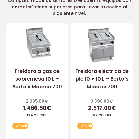
Compara modelos similares o encuentra equipos con
características superiores para llevar tu cocina al
siguiente nivel.
Freidora a gas de
Freidora eléctrica de
sobremesa 10 L –
pie 10 + 10 L – Berto’s
Berto’s Macros 700
Macros 700
2.095,00
€
3.596,00
€
1.466,50
€
2.517,00
€
IVA no Incl.
IVA no Incl.
Añadir
Añadir