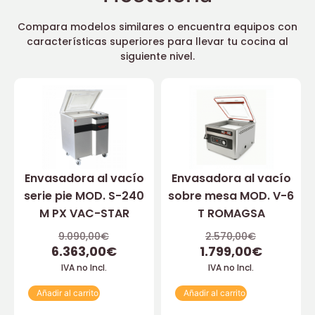
Compara modelos similares o encuentra equipos con
características superiores para llevar tu cocina al
siguiente nivel.
Envasadora al vacío
Envasadora al vacío
serie pie MOD. S-240
sobre mesa MOD. V-6
M PX VAC-STAR
T ROMAGSA
9.090,00
€
2.570,00
€
6.363,00
€
1.799,00
€
IVA no Incl.
IVA no Incl.
Añadir al carrito
Añadir al carrito