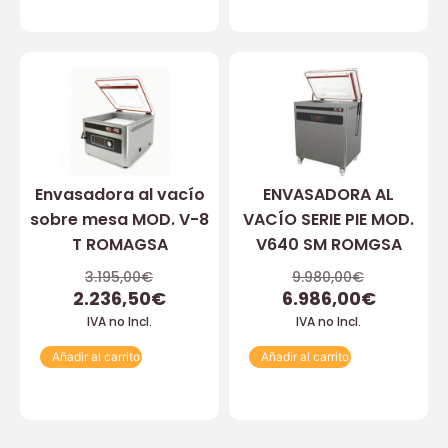
Envasadora al vacío
ENVASADORA AL
sobre mesa MOD. V-8
VACÍO SERIE PIE MOD.
T ROMAGSA
V640 SM ROMGSA
3.195,00
€
9.980,00
€
2.236,50
€
6.986,00
€
IVA no Incl.
IVA no Incl.
Añadir al carrito
Añadir al carrito