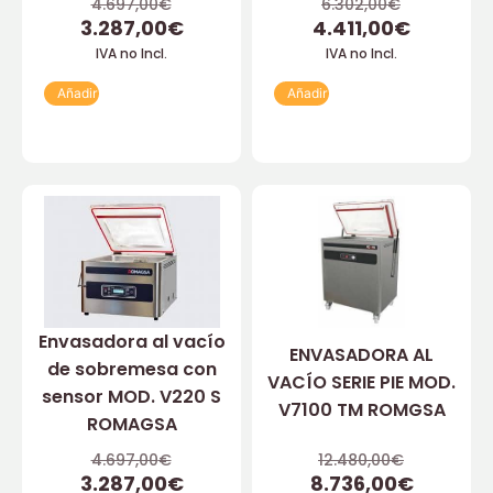
4.697,00
€
6.302,00
€
3.287,00
€
4.411,00
€
IVA no Incl.
IVA no Incl.
Añadir
Añadir
Envasadora al vacío
ENVASADORA AL
de sobremesa con
VACÍO SERIE PIE MOD.
sensor MOD. V220 S
V7100 TM ROMGSA
ROMAGSA
4.697,00
€
12.480,00
€
3.287,00
€
8.736,00
€