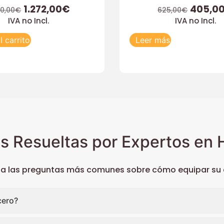
1.272,00
€
405,0
20,00
€
625,00
€
IVA no Incl.
IVA no Incl.
l carrito
Leer más
s Resueltas por Expertos en H
 a las preguntas más comunes sobre cómo equipar su c
cero?