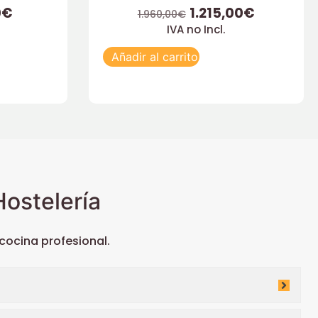
0
€
1.215,00
€
1.960,00
€
IVA no Incl.
Añadir al carrito
ostelería
ocina profesional.