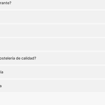
rante?
stelería de calidad?
ía
a