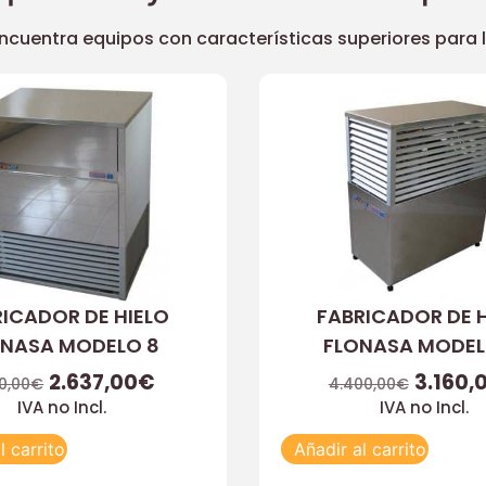
uentra equipos con características superiores para llev
ICADOR DE HIELO
FABRICADOR DE 
ONASA MODELO 8
FLONASA MODEL
2.637,00
€
3.160,
0,00
€
4.400,00
€
IVA no Incl.
IVA no Incl.
l carrito
Añadir al carrito