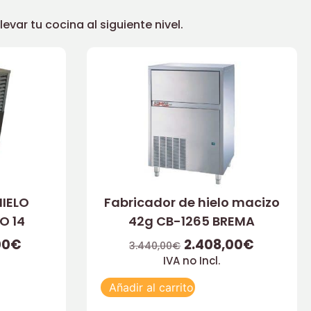
ar tu cocina al siguiente nivel.
HIELO
Fabricador de hielo macizo
O 14
42g CB-1265 BREMA
00
€
2.408,00
€
3.440,00
€
IVA no Incl.
Añadir al carrito