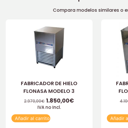
Compara modelos similares o enc
FABRICADOR DE HIELO
FABR
FLONASA MODELO 3
FL
1.850,00
€
2.970,00
€
4.10
IVA no Incl.
Añadir al carrito
Añadir a