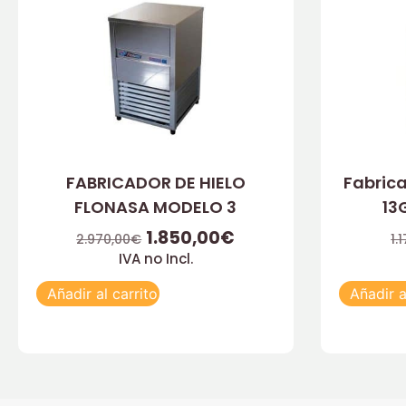
FABRICADOR DE HIELO
Fabrica
FLONASA MODELO 3
13
1.850,00
€
2.970,00
€
1.
IVA no Incl.
Añadir al carrito
Añadir a