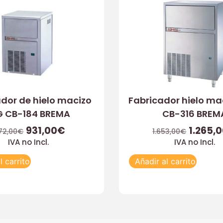
dor de hielo macizo
Fabricador hielo ma
G CB-184 BREMA
CB-316 BREM
931,00
€
1.265,
172,00
€
1.653,00
€
IVA no Incl.
IVA no Incl.
l carrito
Añadir al carrito