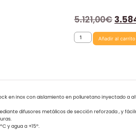
5.121,00
€
3.58
Añadir al carrito
ck en inox con aislamiento en poliuretano inyectado a alt
ediante difusores metálicos de sección reforzada , y fác
uras.
C y agua a +15º.