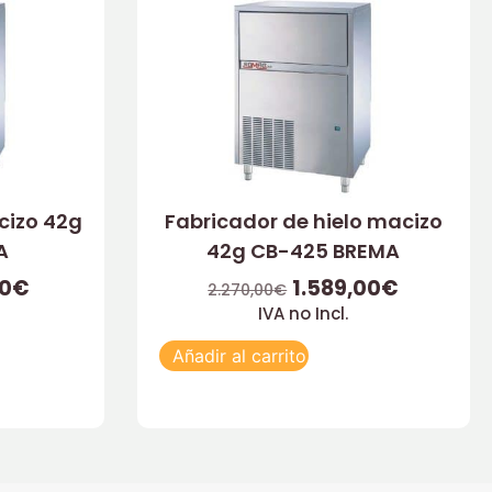
cizo 42g
Fabricador de hielo macizo
A
42g CB-425 BREMA
00
€
1.589,00
€
2.270,00
€
IVA no Incl.
Añadir al carrito