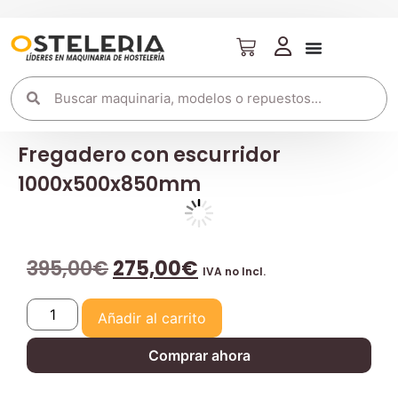
Fregadero con escurridor
1000x500x850mm
395,00
€
275,00
€
IVA no Incl.
Añadir al carrito
Comprar ahora