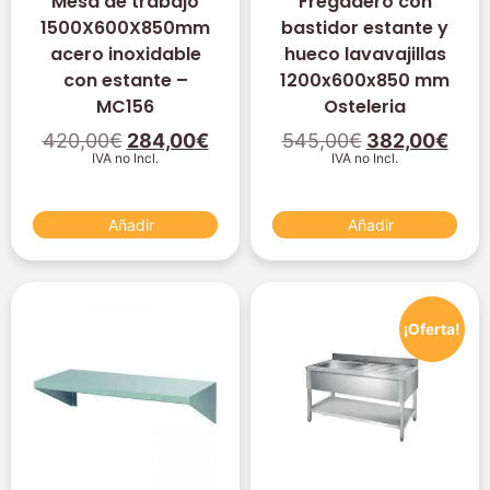
Mesa de trabajo
Fregadero con
1500X600X850mm
bastidor estante y
acero inoxidable
hueco lavavajillas
con estante –
1200x600x850 mm
MC156
Osteleria
420,00
€
284,00
€
545,00
€
382,00
€
IVA no Incl.
IVA no Incl.
Añadir
Añadir
¡Oferta!