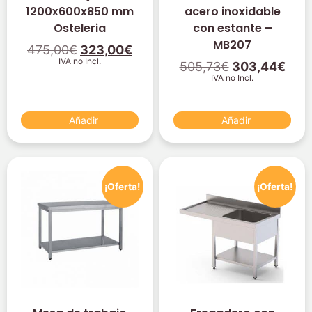
1200x600x850 mm
acero inoxidable
Osteleria
con estante –
MB207
475,00
€
323,00
€
IVA no Incl.
505,73
€
303,44
€
IVA no Incl.
Añadir
Añadir
¡Oferta!
¡Oferta!