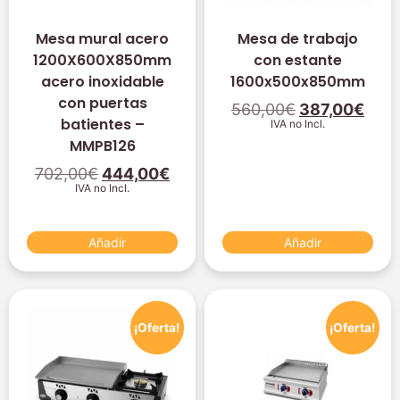
Mesa mural acero
Mesa de trabajo
1200X600X850mm
con estante
acero inoxidable
1600x500x850mm
con puertas
560,00
€
387,00
€
batientes –
IVA no Incl.
MMPB126
702,00
€
444,00
€
IVA no Incl.
Añadir
Añadir
¡Oferta!
¡Oferta!