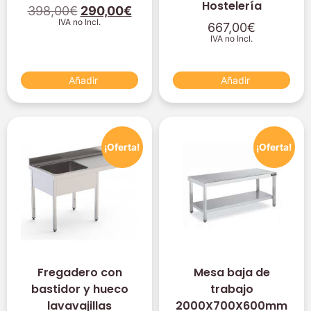
Hostelería
398,00
€
290,00
€
IVA no Incl.
667,00
€
IVA no Incl.
Añadir
Añadir
¡Oferta!
¡Oferta!
Fregadero con
Mesa baja de
bastidor y hueco
trabajo
lavavajillas
2000X700X600mm