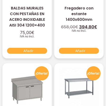
BALDAS MURALES
Fregadero con
CON PESTAÑAS EN
estante
ACERO INOXIDABLE
1400x600mm
AISI 304 1200×400
658,00
€
394,80
€
IVA no Incl.
75,00
€
IVA no Incl.
Añadir
Añadir
¡Oferta!
¡Oferta!