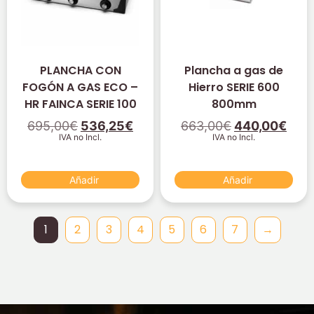
PLANCHA CON
Plancha a gas de
FOGÓN A GAS ECO –
Hierro SERIE 600
HR FAINCA SERIE 100
800mm
695,00
€
536,25
€
663,00
€
440,00
€
IVA no Incl.
IVA no Incl.
Añadir
Añadir
1
2
3
4
5
6
7
→