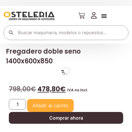
Fregadero doble seno
1400x600x850
798,00
€
478,80
€
IVA no Incl.
Añadir al carrito
Comprar ahora