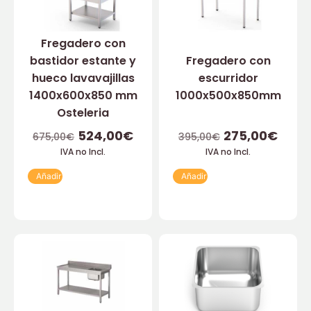
Fregadero con
bastidor estante y
Fregadero con
hueco lavavajillas
escurridor
1400x600x850 mm
1000x500x850mm
Osteleria
524,00
€
275,00
€
675,00
€
395,00
€
IVA no Incl.
IVA no Incl.
Añadir
Añadir