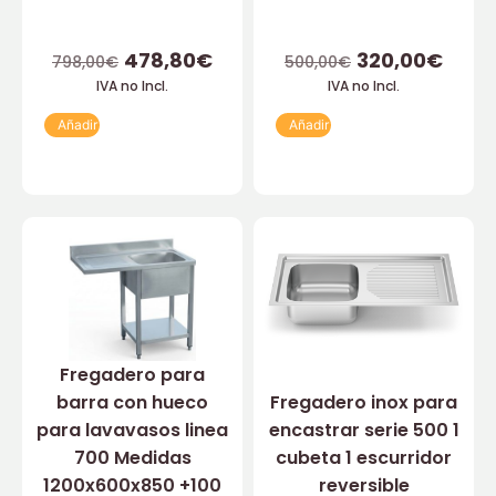
478,80
€
320,00
€
798,00
€
500,00
€
IVA no Incl.
IVA no Incl.
Añadir
Añadir
Fregadero para
barra con hueco
Fregadero inox para
para lavavasos linea
encastrar serie 500 1
700 Medidas
cubeta 1 escurridor
1200x600x850 +100
reversible