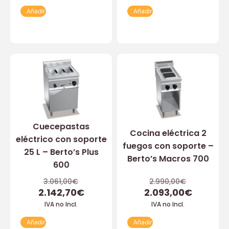
Añadir
Añadir
Cuecepastas
Cocina eléctrica 2
eléctrico con soporte
fuegos con soporte –
25 L – Berto’s Plus
Berto’s Macros 700
600
3.061,00
€
2.990,00
€
2.142,70
€
2.093,00
€
IVA no Incl.
IVA no Incl.
Añadir
Añadir