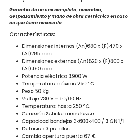
Garantía de un año completa, recambio,
desplazamiento y mano de obra del técnico en caso
de que fuera necesario.
Características:
Dimensiones internas
(An)680 x (F)470 x
(Al)285 mm
Dimensiones externas
(An)820 x (F)800 x
(Al)480 mm
Potencia eléctrica 3.900 W
Temperatura máxima
250º C
Peso
50 Kg.
Voltaje 230 V – 50/60 Hz.
Temperatura: hasta 250 ºC.
Conexión S
chuko monofásico
Capacidad bandejas
3x600x400 / 3 GN 1/1
Dotación 3 parrillas
Cambio apertura puerta
67 €