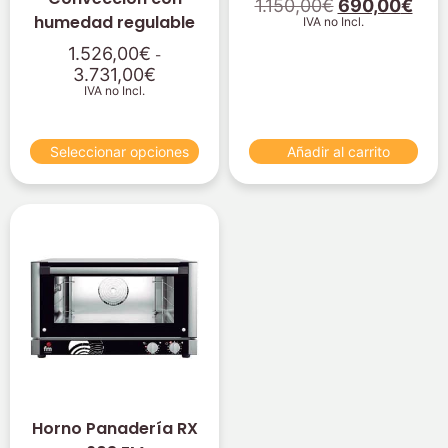
1.150,00
€
690,00
€
humedad regulable
IVA no Incl.
1.526,00
€
-
3.731,00
€
IVA no Incl.
Seleccionar opciones
Añadir al carrito
Horno Panadería RX