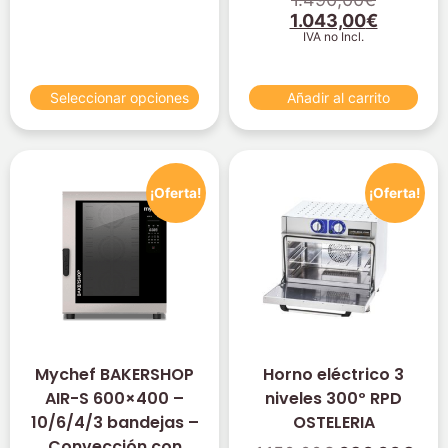
1.043,00
€
IVA no Incl.
Seleccionar opciones
Añadir al carrito
¡Oferta!
¡Oferta!
Mychef BAKERSHOP
Horno eléctrico 3
AIR-S 600×400 –
niveles 300º RPD
10/6/4/3 bandejas –
OSTELERIA
Convección con