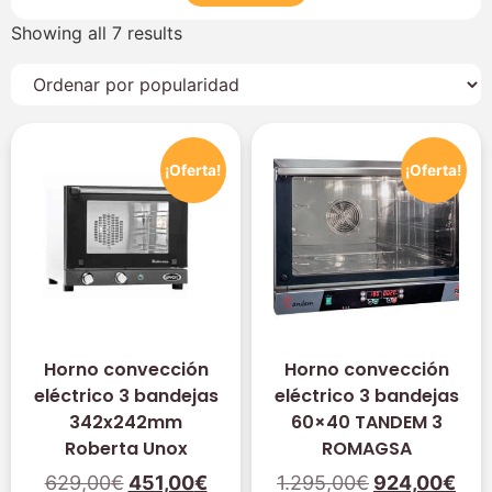
Showing all 7 results
¡Oferta!
¡Oferta!
Horno convección
Horno convección
eléctrico 3 bandejas
eléctrico 3 bandejas
342x242mm
60×40 TANDEM 3
Roberta Unox
ROMAGSA
629,00
€
451,00
€
1.295,00
€
924,00
€