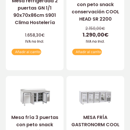
Mesa refrigerada 2
con peto snack
puertas GN 1/1
conservación COOL
90x70x86cm S901
HEAD SR 2200
Clima Hostelería
2.150,00
€
1.290,00
€
1.658,30
€
IVA no Incl.
IVA no Incl.
Añadir al carrito
Añadir al carrito
Mesa fría 3 puertas
MESA FRÍA
con peto snack
GASTRONORM COOL