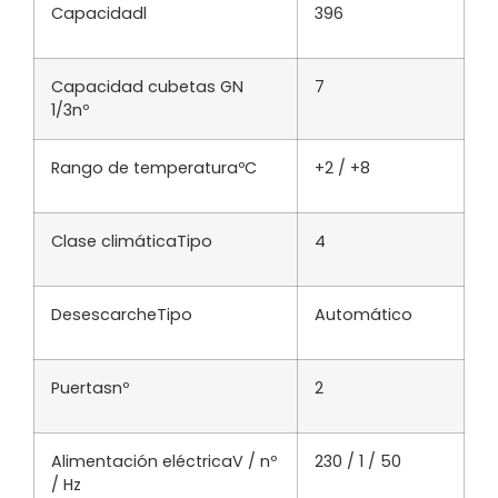
Capacidad
l
396
Capacidad cubetas GN
7
1/3
nº
Rango de temperatura
ºC
+2 / +8
Clase climática
Tipo
4
Desescarche
Tipo
Automático
Puertas
nº
2
Alimentación eléctrica
V / nº
230 / 1 / 50
/ Hz