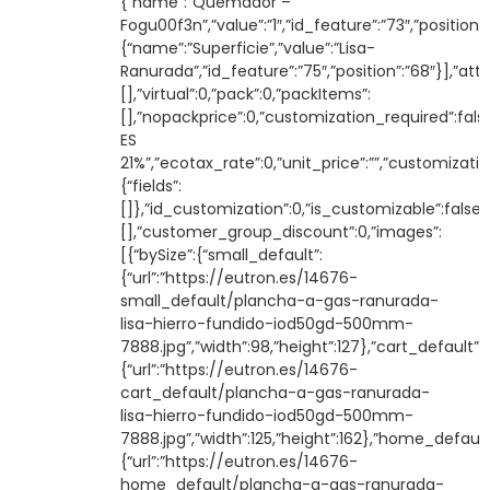
{“name”:”Quemador –
Fogu00f3n”,”value”:”1″,”id_feature”:”73″,”position”:
{“name”:”Superficie”,”value”:”Lisa-
Ranurada”,”id_feature”:”75″,”position”:”68″}],”at
[],”virtual”:0,”pack”:0,”packItems”:
[],”nopackprice”:0,”customization_required”:false
ES
21%”,”ecotax_rate”:0,”unit_price”:””,”customizatio
{“fields”:
[]},”id_customization”:0,”is_customizable”:false,
[],”customer_group_discount”:0,”images”:
[{“bySize”:{“small_default”:
{“url”:”https://eutron.es/14676-
small_default/plancha-a-gas-ranurada-
lisa-hierro-fundido-iod50gd-500mm-
7888.jpg”,”width”:98,”height”:127},”cart_default”:
{“url”:”https://eutron.es/14676-
cart_default/plancha-a-gas-ranurada-
lisa-hierro-fundido-iod50gd-500mm-
7888.jpg”,”width”:125,”height”:162},”home_default
{“url”:”https://eutron.es/14676-
home_default/plancha-a-gas-ranurada-