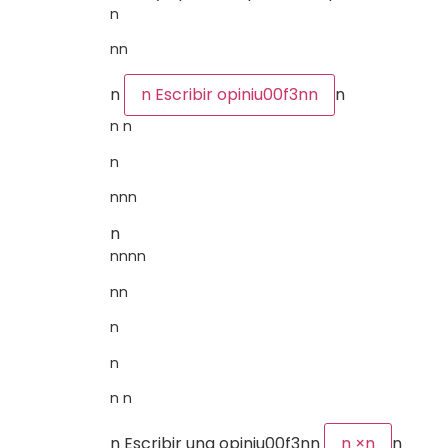
n
nn
n
n
Escribir opiniu00f3nn
n
n n
n
nnn
n
nnnn
nn
n
n
n n
n
Escribir una opiniu00f3n
n
n
×
n
n