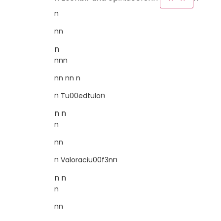
n
nn
n
nnn
nn nn n
n
n
Tu00edtulo
n n
n
nn
n
n
Valoraciu00f3n
n n
n
nn