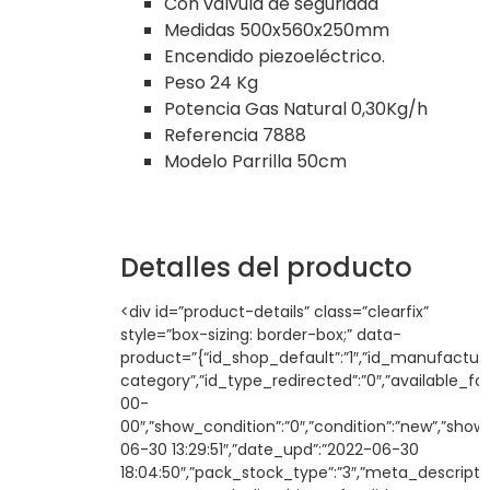
Con válvula de seguridad
Medidas 500x560x250mm
Encendido piezoeléctrico.
Peso 24 Kg
Potencia Gas Natural 0,30Kg/h
Referencia 7888
Modelo Parrilla 50cm
Detalles del producto
<div id=”product-details” class=”clearfix”
style=”box-sizing: border-box;” data-
product=”{“id_shop_default”:”1″,”id_manufacturer”:
category”,”id_type_redirected”:”0″,”available_for
00-
00″,”show_condition”:”0″,”condition”:”new”,”show
06-30 13:29:51″,”date_upd”:”2022-06-30
18:04:50″,”pack_stock_type”:”3″,”meta_description