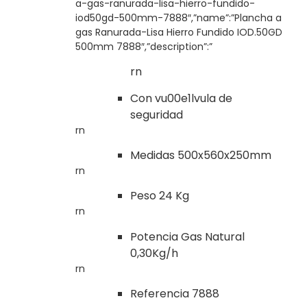
a-gas-ranurada-lisa-hierro-fundido-
iod50gd-500mm-7888″,”name”:”Plancha a
gas Ranurada-Lisa Hierro Fundido IOD.50GD
500mm 7888″,”description”:”
rn
Con vu00e1lvula de
seguridad
rn
Medidas 500x560x250mm
rn
Peso 24 Kg
rn
Potencia Gas Natural
0,30Kg/h
rn
Referencia 7888