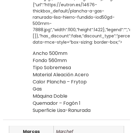
{“url”:”https://eutron.es/14676-
thickbox_default/plancha-a-gas-
ranurada-lisa-hierro-fundido-iod50gd-
500mm-
7888.jpg”,”width”:1100,”height”:1422},”legend”:””,”c
[]},”has_discount”:false,”discount_type”:”percen
data-mce-style=”box-sizing: border-box;”>
Ancho 500mm
Fondo 560mm
Tipo Sobremesa
Material Aleación Acero
Calor Plancha – Frytop
Gas
Máquina Doble
Quemador – Fogón 1
Superficie Lisa-Ranurada
Marcas
Marchef