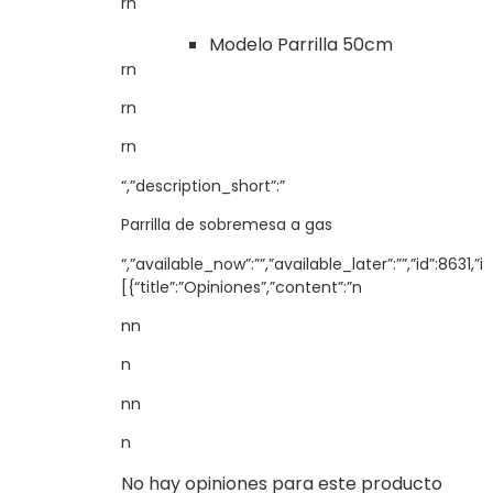
rn
Modelo Parrilla 50cm
rn
rn
rn
“,”description_short”:”
Parrilla de sobremesa a gas
“,”available_now”:””,”available_later”:””,”id”:863
[{“title”:”Opiniones”,”content”:”n
nn
n
nn
n
No hay opiniones para este producto