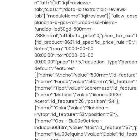
n”,”attr”:{“id”:”iqit-reviews-
tab”,”class”:””,”data-iqitextra”:”iqit-reviews-
tab”},”moduleName”:”iqitreviews”}],”allow_oosp”:
plancha-a-gas-ranurada-lisa-hierro-
fundido-iod50gd-500mm-
7888.html”,”attribute_price”:0,”price_tax_exc”:17
{“id_product”:8631,”id_specific_price_rule”:”0″,”
Netos”,”from”:”0000-00-00
00:00:00″,”to”:”0000-00-00
00:00:00″,”price”:177.5,”reduction_type”:”percent
default”,”features”:
[{“name”:”Ancho”,”value”:”500mm”,”id_feature”:”2″
{“name”:”Fondo”,”value”:”560mm”,”id_feature”:”17″,
{“name”:”Tipo”,”value”:”Sobremesa”,”id_feature”:”21
{“name”:”Material”,”value”:”Aleaciu00f3n
Acero”,”id_feature”:”26″,”position”:”24″},
{“name”:”Calor”,”value”:”Plancha –
Frytop”,”id_feature”:”53″,”position”:”51″},
{“name”:”Gas – Elu00e9ctrica –
Inducciu00f3n”,”value”:”Gas”,”id_feature”:”57″,”pos
{“name”:”Mu00e1quina”,”value”:”Doble”,”id_feature”