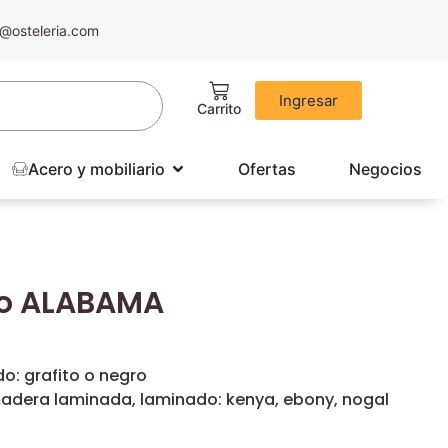
@osteleria.com
Ingresar
Acero y mobiliario
Ofertas
Negocios
io ALABAMA
o: grafito o negro
dera laminada, laminado: kenya, ebony, nogal