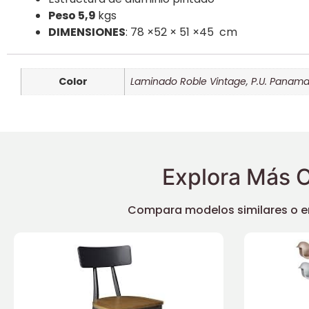
Peso 5,9
kgs
DIMENSIONES
: 78 ×52 × 51 ×45 cm
Color
Laminado Roble Vintage
,
P.U. Panam
Explora Más O
Compara modelos similares o enc