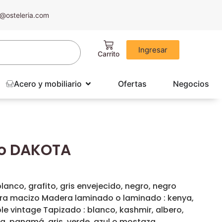
@osteleria.com
Ingresar
Acero y mobiliario
Ofertas
Negocios
io DAKOTA
anco, grafito, gris envejecido, negro, negro
era macizo Madera laminado o laminado : kenya,
le vintage Tapizado : blanco, kashmir, albero,
na, panamá, gris, verde, azul o mostaza.