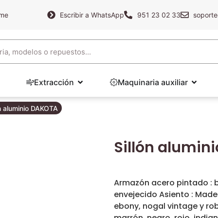
ame
Escribir a WhatsApp
951 23 02 33
soporte
Extracción
Maquinaria auxiliar
ón aluminio DAKOTA
Sillón alumin
Armazón acero pintado : bl
envejecido Asiento : Mad
ebony, nogal vintage y rob
marrón, negro, rojo, india