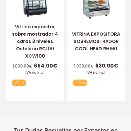
Vitrina expositor
sobre mostrador 4
VITRINA EXPOSITORA
caras 3 niveles
SOBREMOSTRADOR
Osteleria RC100
COOL HEAD RH160
XCW100
654,00
€
630,00
€
1.090,00
€
1.030,00
€
IVA no Incl.
IVA no Incl.
Añadir
Añadir
Tus Dudas Resueltas por Expertos en