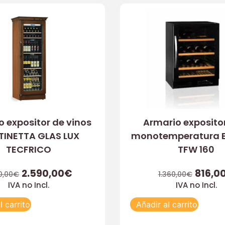
 expositor de vinos
Armario exposito
INETTA GLAS LUX
monotemperatura E
TECFRICO
TFW 160
2.590,00
€
816,0
0,00
€
1.360,00
€
IVA no Incl.
IVA no Incl.
l carrito
Añadir al carrito