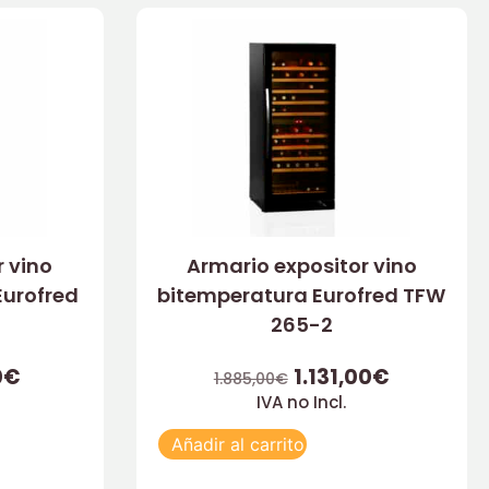
r vino
Armario expositor vino
urofred
bitemperatura Eurofred TFW
265-2
0
€
1.131,00
€
1.885,00
€
IVA no Incl.
Añadir al carrito