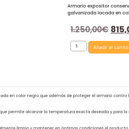
Armario expositor conserv
galvanizada lacada en col
1.250,00
€
815,
Añadir al carrito
ada en color negro que además de proteger el armario contro la
 que permite alcanzar la temperatura exacta deseada y para l
totalmente limpia y mantener en óptimas condiciones el product