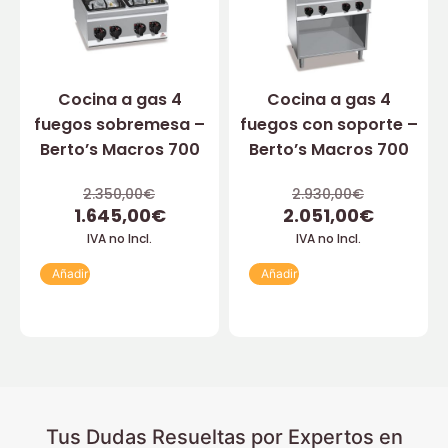
Cocina a gas 4
Cocina a gas 4
fuegos sobremesa –
fuegos con soporte –
Berto’s Macros 700
Berto’s Macros 700
2.350,00
€
2.930,00
€
1.645,00
€
2.051,00
€
IVA no Incl.
IVA no Incl.
Añadir
Añadir
Tus Dudas Resueltas por Expertos en