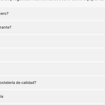
cero?
rante?
stelería de calidad?
ía