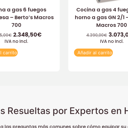
na a gas 6 fuegos
Cocina a gas 4 fue
sa – Berto’s Macros
horno a gas GN 2/1 –
700
Macros 700
2.348,50
€
3.073,
5,00
€
4.390,00
€
IVA no Incl.
IVA no Incl.
l carrito
Añadir al carrito
s Resueltas por Expertos en H
 a las preguntas más comunes sobre cómo equipar su c