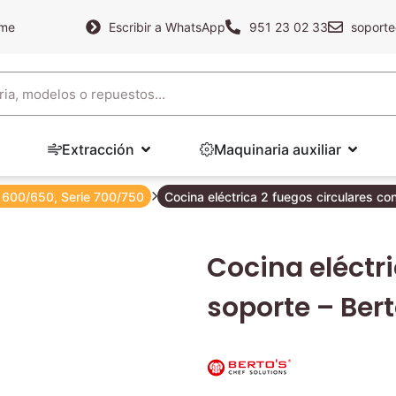
ame
Escribir a WhatsApp
951 23 02 33
soporte
Extracción
Maquinaria auxiliar
e 600/650
,
Serie 700/750
Cocina eléctrica 2 fuegos circulares co
Cocina eléctri
soporte – Ber