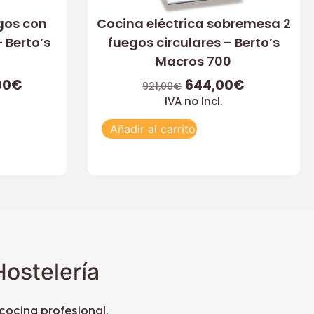
gos con
Cocina eléctrica sobremesa 2
 Berto’s
fuegos circulares – Berto’s
Macros 700
00
€
644,00
€
921,00
€
IVA no Incl.
Añadir al carrito
ostelería
ocina profesional.