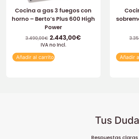
Cocina a gas 3 fuegos con
Coci
horno – Berto’s Plus 600 High
sobreme
Power
2.443,00
€
3.490,00
€
3.35
IVA no Incl.
Añadir al carrito
Añadir a
Tus Duda
Respuestas claras