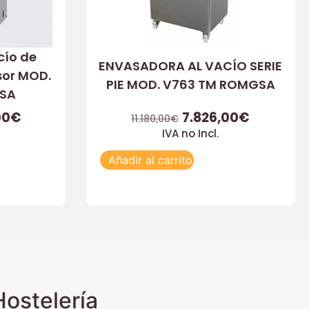
cío de
ENVASADORA AL VACÍO SERIE
sor MOD.
PIE MOD. V763 TM ROMGSA
SA
00
€
7.826,00
€
11.180,00
€
IVA no Incl.
Añadir al carrito
ostelería