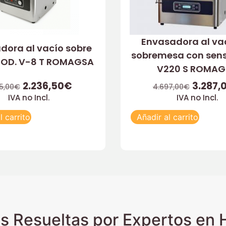
Envasadora al va
dora al vacío sobre
sobremesa con sen
OD. V-8 T ROMAGSA
V220 S ROMAG
2.236,50
€
3.287,
5,00
€
4.697,00
€
IVA no Incl.
IVA no Incl.
l carrito
Añadir al carrito
s Resueltas por Expertos en H