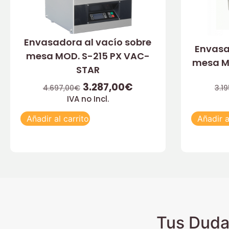
Envasadora al vacío sobre
Envasa
mesa MOD. S-215 PX VAC-
mesa M
STAR
3.287,00
€
4.697,00
€
3.19
IVA no Incl.
Añadir al carrito
Añadir a
Tus Duda