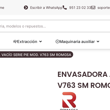
ame
Escribir a WhatsApp
951 23 02 33
soporte
Extracción
Maquinaria auxiliar
VACÍO SERIE PIE MOD. V763 SM ROMGSA
ENVASADORA A
V763 SM ROM