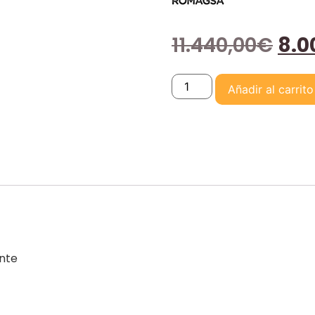
11.440,00
€
8.0
Añadir al carrito
nte