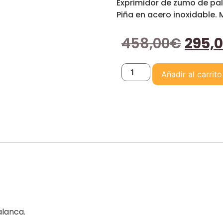
Exprimidor de zumo de pal
Piña en acero inoxidable. 
458,00
€
295,
Añadir al carrito
alanca.