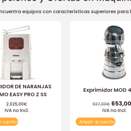
uentra equipos con características superiores para llev
MIDOR DE NARANJAS
Exprimidor MOD 4
MO EASY PRO Z SS
653,0
2.025,00
€
937,00
€
IVA no Incl.
IVA no Incl.
l carrito
Añadir al carrito