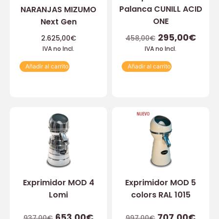
Palanca CUNILL ACID
NARANJAS MIZUMO
ONE
Next Gen
295,00
€
2.625,00
€
458,00
€
IVA no Incl.
IVA no Incl.
Añadir al carrito
Añadir al carrito
Exprimidor MOD 4
Exprimidor MOD 5
Lomi
colors RAL 1015
653,00
€
707,00
€
937,00
€
997,00
€