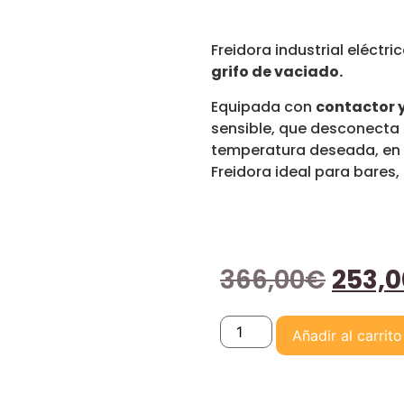
Freidora industrial eléctri
grifo de vaciado.
Equipada con
contactor 
sensible, que desconecta l
temperatura deseada, en 
Freidora ideal para bares,
366,00
€
253,0
Añadir al carrito