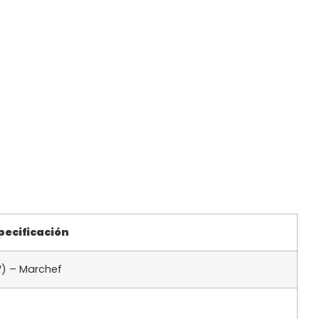
pecificación
kW) – Marchef