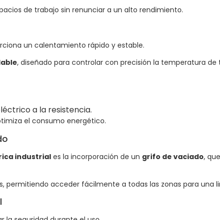
pacios de trabajo sin renunciar a un alto rendimiento.
orciona un calentamiento rápido y estable.
dable
, diseñado para controlar con precisión la temperatura de 
ctrico a la resistencia.
timiza el consumo energético.
do
rica industrial
es la incorporación de un
grifo de vaciado
, que
 permitiendo acceder fácilmente a todas las zonas para una 
l
r la seguridad durante el uso.