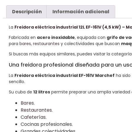
Descripción
Información adicional
La
Freidora eléctrica industrial 12L EF-161V (4,5 kW)
–
Ma
Fabricada en
acero inoxidable
, equipada con
grifo de v
para
bares
,
restaurantes
y colectividades que buscan
maqu
Si buscas más equipos similares, puedes visitar la categorí
Una freidora profesional diseñada para un uso
La
Freidora eléctrica industrial EF-161V Marchef
ha sido
sencillo.
Su cuba de
12 litros
permite preparar una amplia variedad 
Bares
.
Restaurantes
.
Cafeterías
.
Cocinas profesionales.
Grandes colectividades.