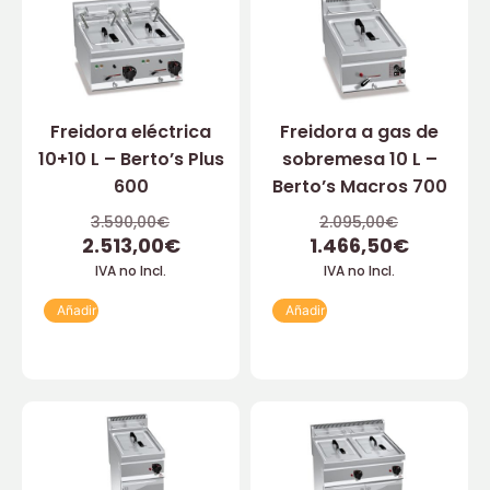
Freidora eléctrica
Freidora a gas de
10+10 L – Berto’s Plus
sobremesa 10 L –
600
Berto’s Macros 700
3.590,00
€
2.095,00
€
2.513,00
€
1.466,50
€
IVA no Incl.
IVA no Incl.
Añadir
Añadir