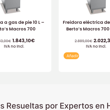
a a gas de pie 10 L –
Freidora eléctrica de 
to’s Macros 700
Berto’s Macros 700
1.843,10
€
2.022,
33,00
€
2.889,00
€
IVA no Incl.
IVA no Incl.
Añadir
s Resueltas por Expertos en H