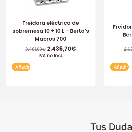
Freidora eléctrica de
Freidor
sobremesa 10 + 10 L – Berto’s
Ber
Macros 700
2.436,70
€
3.481,00
€
2.6
IVA no Incl.
Añadir
Añadir
Tus Duda