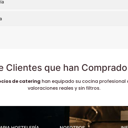
ía
a
e Clientes que han Comprado 
ocios de catering
han equipado su cocina profesional 
valoraciones reales y sin filtros.
ARIA HOSTELERÍA
NOSOTROS
IN