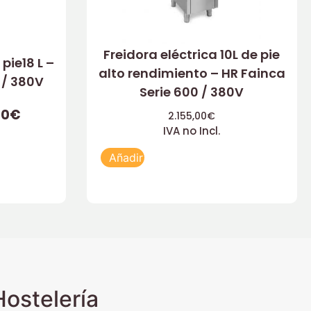
Freidora eléctrica 10L de pie
pie18 L –
alto rendimiento – HR Fainca
 / 380V
Serie 600 / 380V
30
€
2.155,00
€
IVA no Incl.
Añadir
ostelería