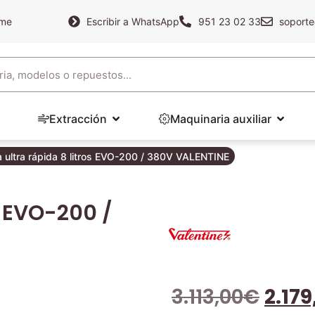
ame
Escribir a WhatsApp
951 23 02 33
soporte
Extracción
Maquinaria auxiliar
a ultra rápida 8 litros EVO-200 / 380V VALENTINE
s EVO-200 /
3.113,00
€
2.179