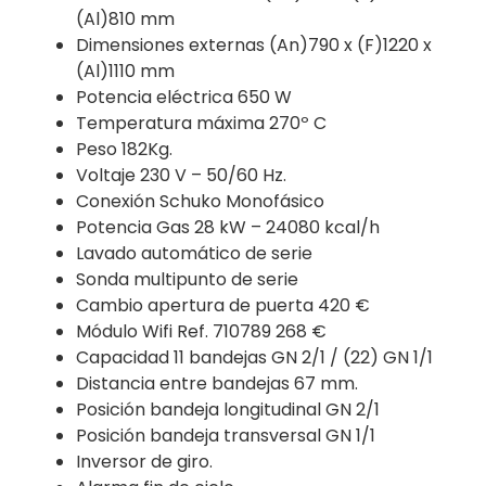
(Al)810 mm
Dimensiones externas
(An)790 x (F)1220 x
(Al)1110 mm
Potencia eléctrica 650 W
Temperatura máxima
270
º C
Peso
182
Kg.
Voltaje 230 V – 50/60 Hz.
Conexión
Schuko Monofásico
Potencia Gas
28 kW – 24080 kcal/h
Lavado automático
de serie
Sonda multipunto
de serie
C
ambio apertura de puerta 420 €
M
ódulo Wi
fi
Ref. 710789 268 €
Capacidad 11 bandejas
GN 2/1 / (22) GN 1/1
Distancia entre bandejas
67 mm.
Posición bandeja longitudinal GN 2/1
Posición bandeja transversal GN 1/1
Inversor de giro.