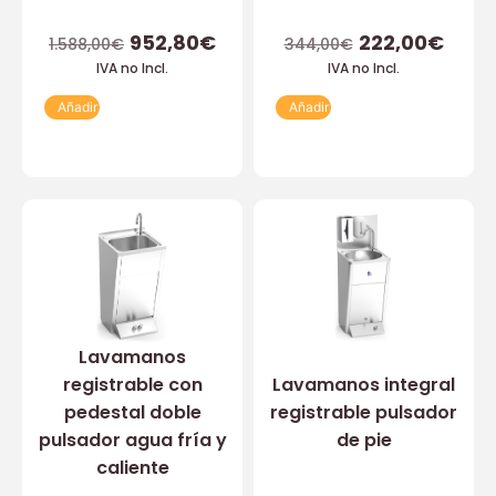
952,80
€
222,00
€
1.588,00
€
344,00
€
IVA no Incl.
IVA no Incl.
Añadir
Añadir
Lavamanos
registrable con
Lavamanos integral
pedestal doble
registrable pulsador
pulsador agua fría y
de pie
caliente