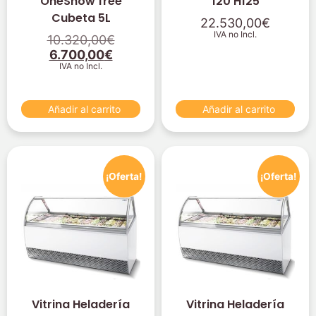
OneShow free
120 H125
Cubeta 5L
22.530,00
€
IVA no Incl.
10.320,00
€
6.700,00
€
IVA no Incl.
Añadir al carrito
Añadir al carrito
¡Oferta!
¡Oferta!
Vitrina Heladería
Vitrina Heladería