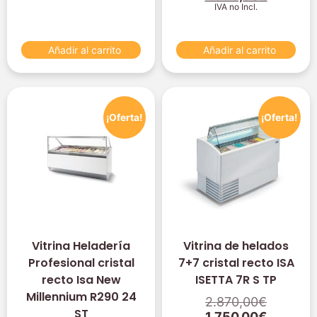
IVA no Incl.
Añadir al carrito
Añadir al carrito
¡Oferta!
¡Oferta!
Vitrina Heladería
Vitrina de helados
Profesional cristal
7+7 cristal recto ISA
recto Isa New
ISETTA 7R S TP
Millennium R290 24
2.870,00
€
ST
1.750,00
€