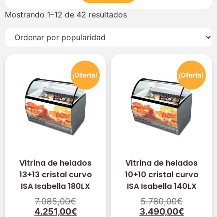
Mostrando 1–12 de 42 resultados
¡Oferta!
¡Oferta!
Vitrina de helados
Vitrina de helados
13+13 cristal curvo
10+10 cristal curvo
ISA Isabella 180LX
ISA Isabella 140LX
7.085,00
€
5.780,00
€
4.251,00
€
3.490,00
€