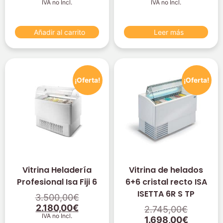
IVA no Incl.
IVA no Incl.
Añadir al carrito
Leer más
¡Oferta!
¡Oferta!
Vitrina Heladería
Vitrina de helados
Profesional Isa Fiji 6
6+6 cristal recto ISA
ISETTA 6R S TP
3.500,00
€
2.180,00
€
2.745,00
€
IVA no Incl.
1.698,00
€