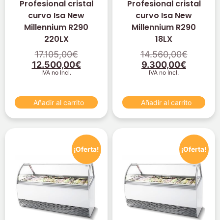
Profesional cristal
Profesional cristal
curvo Isa New
curvo Isa New
Millennium R290
Millennium R290
220LX
18LX
17.105,00
€
14.560,00
€
12.500,00
€
9.300,00
€
IVA no Incl.
IVA no Incl.
Añadir al carrito
Añadir al carrito
¡Oferta!
¡Oferta!