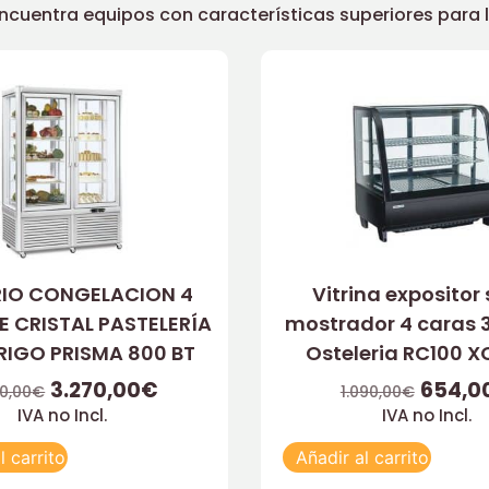
uentra equipos con características superiores para llev
IO CONGELACION 4
Vitrina expositor
E CRISTAL PASTELERÍA
mostrador 4 caras 3
RIGO PRISMA 800 BT
Osteleria RC100 
3.270,00
€
654,0
0,00
€
1.090,00
€
IVA no Incl.
IVA no Incl.
l carrito
Añadir al carrito