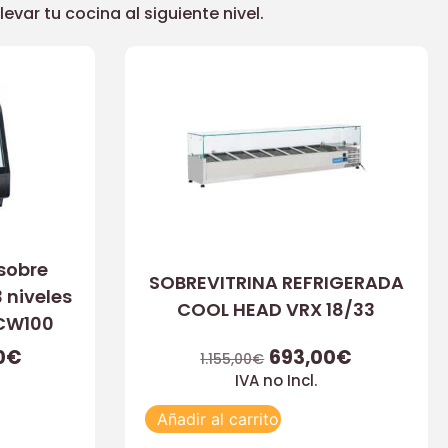
ar tu cocina al siguiente nivel.
 sobre
SOBREVITRINA REFRIGERADA
 niveles
COOL HEAD VRX 18/33
XCW100
0
€
693,00
€
1.155,00
€
IVA no Incl.
Añadir al carrito