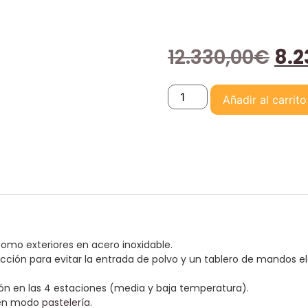
12.330,00
€
8.2
Añadir al carrito
 como exteriores en acero inoxidable.
ección para evitar la entrada de polvo y un tablero de mandos 
ación en las 4 estaciones (media y baja temperatura).
á en modo
pastelería
.