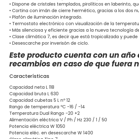
• Dispone de cristales templados, pirolíticos en laberinto, 
• Cortina con imán de cierre hermético, gracias a los dos nuev
• Plafón de iluminación integrado.
• Termostato electrónico con visualización de la temperatur
• Más silenciosa y eficiente gracias a la nueva tecnología 
• Clase climática 7, es decir que está tropicalizada y pu
• Desescarche por inverisón de ciclo.
Este producto cuenta con un año 
recambios en caso de que fuera ne
Características
Capacidad neta
L
118
Capacidad bruta
L
630
Capacidad cubetas 5 L
nº
12
Rango de temperatura
ºC
-16 / -14
Temperatura Dual
Rango
-20 +2
Alimentación eléctrica
V / Ph / Hz
230 / 1 / 50
Potencia eléctrica
W
1050
Potencia eléc. en desescarche
W
1400