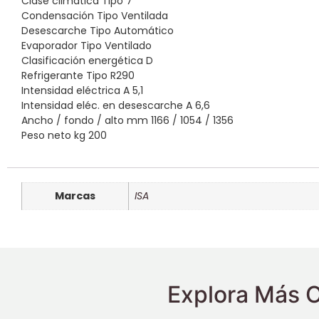
Clase climática
Tipo
7
Condensación
Tipo
Ventilada
Desescarche
Tipo
Automático
Evaporador
Tipo
Ventilado
Clasificación energética
D
Refrigerante
Tipo
R290
Intensidad eléctrica
A
5,1
Intensidad eléc. en desescarche
A
6,6
Ancho / fondo / alto
mm
1166 / 1054 / 1356
Peso neto
kg
200
Marcas
ISA
Explora Más O