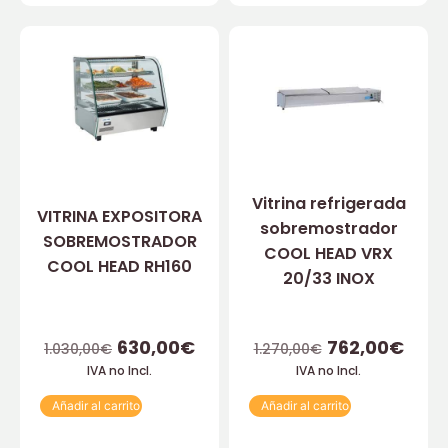
Vitrina refrigerada
VITRINA EXPOSITORA
sobremostrador
SOBREMOSTRADOR
COOL HEAD VRX
COOL HEAD RH160
20/33 INOX
630,00
€
762,00
€
1.030,00
€
1.270,00
€
IVA no Incl.
IVA no Incl.
Añadir al carrito
Añadir al carrito