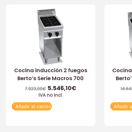
Cocina inducción 2 fuegos
Cocina
Berto’s Serie Macros 700
Berto
5.546,10
€
7.923,00
€
14.64
IVA no Incl.
Añadir al carrito
Añadir a