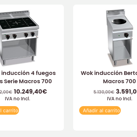
 inducción 4 fuegos
Wok inducción Berto
’s Serie Macros 700
Macros 700
10.249,40
€
3.591,
2,00
€
5.130,00
€
IVA no Incl.
IVA no Incl.
l carrito
Añadir al carrito