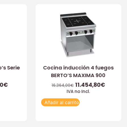
’s Serie
Cocina inducción 4 fuegos
BERTO’S MAXIMA 900
00
€
11.454,80
€
16.364,00
€
IVA no Incl.
Añadir al carrito