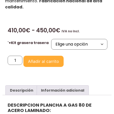
mantenimiento.
Fabricación nacional de alta
calidad.
410,00
€
-
450,00
€
IVA no Incl.
'+Kit grasera trasera
Añadir al carrito
Descripción
Información adicional
DESCRIPCION PLANCHA A GAS 80 DE
ACERO LAMINADO: