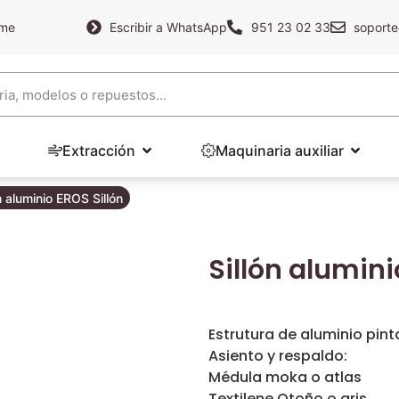
ame
Escribir a WhatsApp
951 23 02 33
soporte
Extracción
Maquinaria auxiliar
n aluminio EROS Sillón
Sillón alumini
Estrutura de aluminio pint
Asiento y respaldo:
Médula moka o atlas
Textilene Otoño o gris