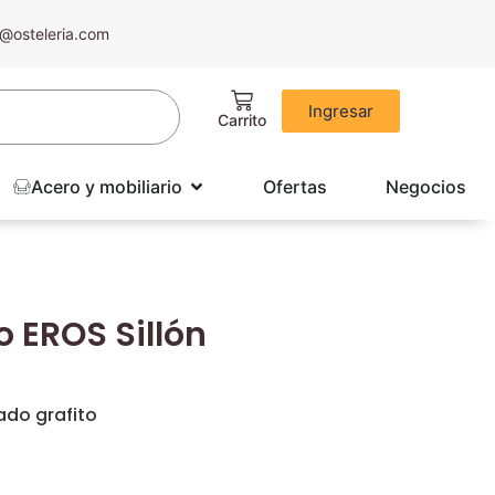
@osteleria.com
Ingresar
Acero y mobiliario
Ofertas
Negocios
o EROS Sillón
ado grafito