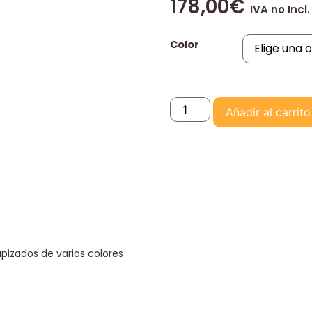
178,00
€
IVA no Incl.
Color
Añadir al carrito
apizados de varios colores