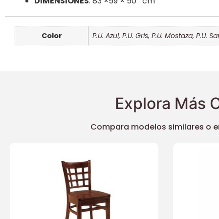
DIMENSIONES
: 83 ×59 × 50 cm
Color
P.U. Azul
,
P.U. Gris
,
P.U. Mostaza
,
P.U. S
Explora Más O
Compara modelos similares o enc