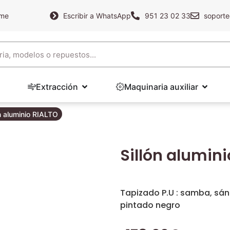
ame
Escribir a WhatsApp
951 23 02 33
soporte
Extracción
Maquinaria auxiliar
ón aluminio RIALTO
Sillón alumini
Tapizado P.U : samba, sánd
pintado negro