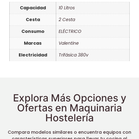
Capacidad
10 Litros
Cesta
2 Cesta
Consumo
ELÉCTRICO
Marcas
Valentine
Electricidad
Trifásica 380v
Explora Más Opciones y
Ofertas en Maquinaria
Hostelería
Compara modelos similares o encuentra equipos con
características superiores para llevar tu cocina al