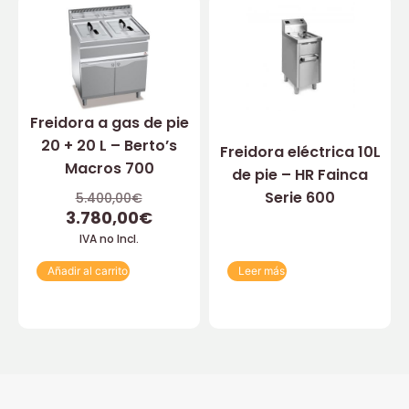
Freidora a gas de pie
20 + 20 L – Berto’s
Freidora eléctrica 10L
Macros 700
de pie – HR Fainca
Serie 600
5.400,00
€
3.780,00
€
IVA no Incl.
Añadir al carrito
Leer más