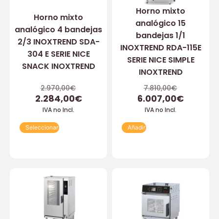
Horno mixto
Horno mixto
analógico 15
analógico 4 bandejas
bandejas 1/1
2/3 INOXTREND SDA-
INOXTREND RDA-115E
304 E SERIE NICE
SERIE NICE SIMPLE
SNACK INOXTREND
INOXTREND
2.970,00
€
7.810,00
€
2.284,00
€
6.007,00
€
IVA no Incl.
IVA no Incl.
Seleccionar
Añadir