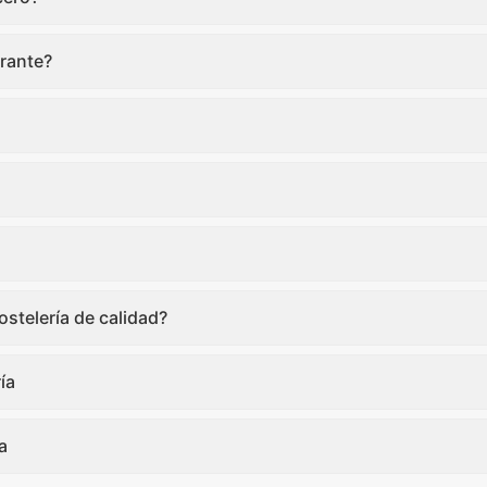
rante?
stelería de calidad?
ía
a