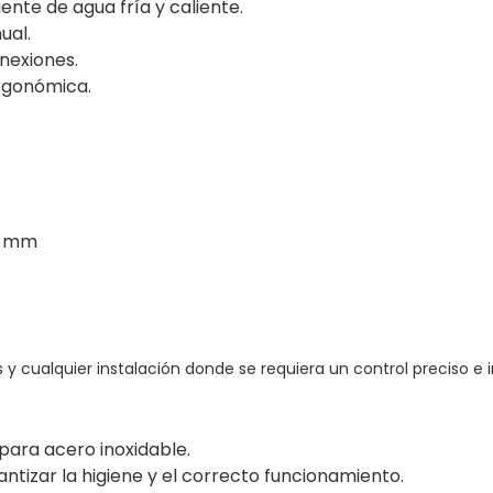
nte de agua fría y caliente.
ual.
onexiones.
ergonómica.
0 mm
es y cualquier instalación donde se requiera un control preciso e
para acero inoxidable.
ntizar la higiene y el correcto funcionamiento.