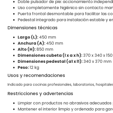
Doble pulsador de pie: accionamiento independie
Uso completamente higiénico sin contacto man
Puerta frontal desmontable para facilitar las c
Pedestal integrado para instalación estable y 
Dimensiones técnicas
Largo (L):
450 mm
Anchura (A):
450 mm
Alto (H):
850 mm
Dimensiones cubeta (l x a x h):
370 x 340 x 15
Dimensiones pedestal (a1 x l1):
340 x 370 mm
Peso:
12 kg
Usos y recomendaciones
Indicado para cocinas profesionales, laboratorios, hospital
Restricciones y advertencias
Limpiar con productos no abrasivos adecuados 
Mantener el interior limpio y ordenado para gara