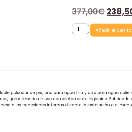
377,00
€
238,5
Añadir al carrito
oble pulsador de pie, uno para agua fría y otro para agua calie
nos, garantizando un uso completamente higiénico. Fabricado en 
acceso a las conexiones internas durante la instalación o el man