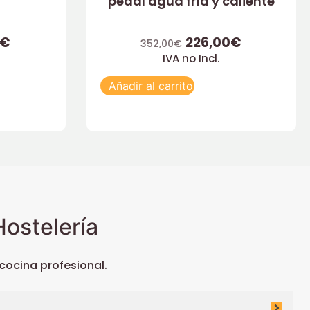
pedal agua fría y caliente
€
226,00
€
352,00
€
IVA no Incl.
Añadir al carrito
ostelería
ocina profesional.