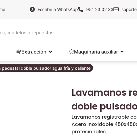
ame
Escribir a WhatsApp
951 23 02 33
soporte
Extracción
Maquinaria auxiliar
pedestal doble pulsador agua fría y caliente
Lavamanos reg
doble pulsador
Lavamanos registrable con
Acero inoxidable 450x450x
profesionales.