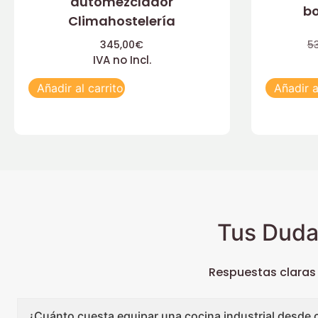
automezclador
b
Climahostelería
345,00
€
5
IVA no Incl.
Añadir al carrito
Añadir a
Tus Duda
Respuestas claras
¿Cuánto cuesta equipar una cocina industrial desde 