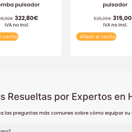
omba pulsador
pulsador
322,80
€
315,00
38,00
€
525,00
€
IVA no Incl.
IVA no Incl.
l carrito
Añadir al carrito
s Resueltas por Expertos en H
 a las preguntas más comunes sobre cómo equipar su c
cero?