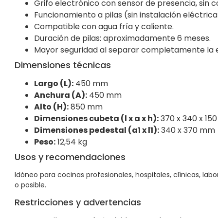
Grifo electrónico con sensor de presencia, sin 
Funcionamiento a pilas (sin instalación eléctrica
Compatible con agua fría y caliente.
Duración de pilas: aproximadamente 6 meses.
Mayor seguridad al separar completamente la e
Dimensiones técnicas
Largo (L):
450 mm
Anchura (A):
450 mm
Alto (H):
850 mm
Dimensiones cubeta (l x a x h):
370 x 340 x 15
Dimensiones pedestal (a1 x l1):
340 x 370 mm
Peso:
12,54 kg
Usos y recomendaciones
Idóneo para cocinas profesionales, hospitales, clínicas, la
o posible.
Restricciones y advertencias