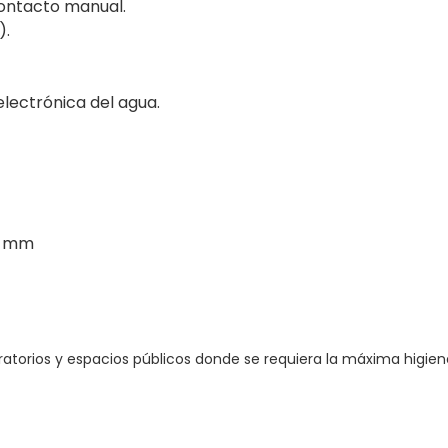
contacto manual.
).
lectrónica del agua.
0 mm
boratorios y espacios públicos donde se requiera la máxima higie