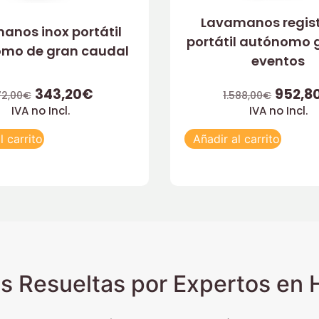
Lavamanos regist
anos inox portátil
portátil autónomo 
mo de gran caudal
eventos
343,20
€
952,8
2,00
€
1.588,00
€
IVA no Incl.
IVA no Incl.
l carrito
Añadir al carrito
s Resueltas por Expertos en H