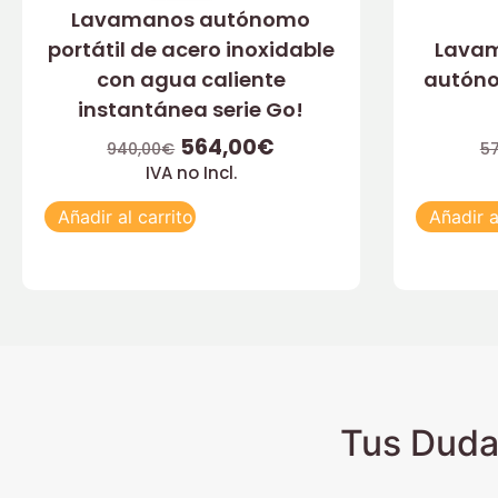
Lavamanos autónomo
portátil de acero inoxidable
Lavam
con agua caliente
autóno
instantánea serie Go!
564,00
€
940,00
€
57
IVA no Incl.
Añadir al carrito
Añadir a
Tus Duda