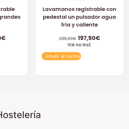
rable
Lavamanos registrable con
grandes
pedestal un pulsador agua
fría y caliente
0
€
197,50
€
295,00
€
IVA no Incl.
Añadir al carrito
ostelería