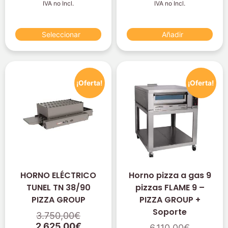
IVA no Incl.
IVA no Incl.
Seleccionar
Añadir
¡Oferta!
¡Oferta!
HORNO ELÉCTRICO
Horno pizza a gas 9
TUNEL TN 38/90
pizzas FLAME 9 –
PIZZA GROUP
PIZZA GROUP +
Soporte
3.750,00
€
2.625,00
€
6.110,00
€