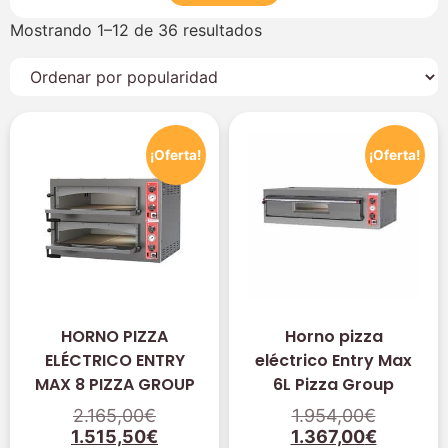
Mostrando 1–12 de 36 resultados
¡Oferta!
¡Oferta!
HORNO PIZZA
Horno pizza
ELÉCTRICO ENTRY
eléctrico Entry Max
MAX 8 PIZZA GROUP
6L Pizza Group
2.165,00
€
1.954,00
€
1.515,50
€
1.367,00
€