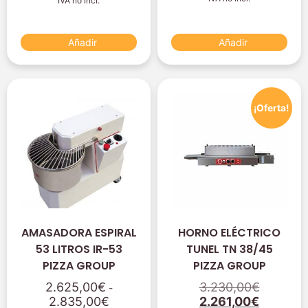
IVA no Incl.
Añadir
Añadir
¡Oferta!
AMASADORA ESPIRAL
HORNO ELÉCTRICO
53 LITROS IR-53
TUNEL TN 38/45
PIZZA GROUP
PIZZA GROUP
2.625,00
€
3.230,00
€
-
2.835,00
€
2.261,00
€