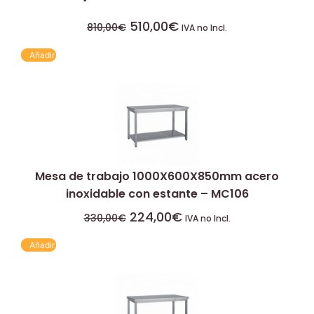
510,00
€
810,00
€
IVA no Incl.
Añadir
Mesa de trabajo 1000X600X850mm acero
inoxidable con estante – MC106
224,00
€
330,00
€
IVA no Incl.
Añadir