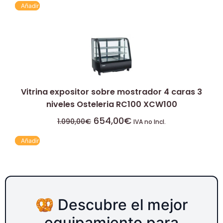
Añadir
Vitrina expositor sobre mostrador 4 caras 3
niveles Osteleria RC100 XCW100
654,00
€
1.090,00
€
IVA no Incl.
Añadir
🥨 Descubre el mejor
equipamiento para