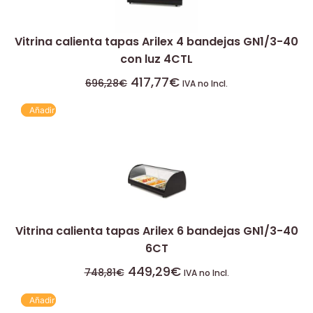
Vitrina calienta tapas Arilex 4 bandejas GN1/3-40
con luz 4CTL
417,77
€
696,28
€
IVA no Incl.
Añadir
Vitrina calienta tapas Arilex 6 bandejas GN1/3-40
6CT
449,29
€
748,81
€
IVA no Incl.
Añadir