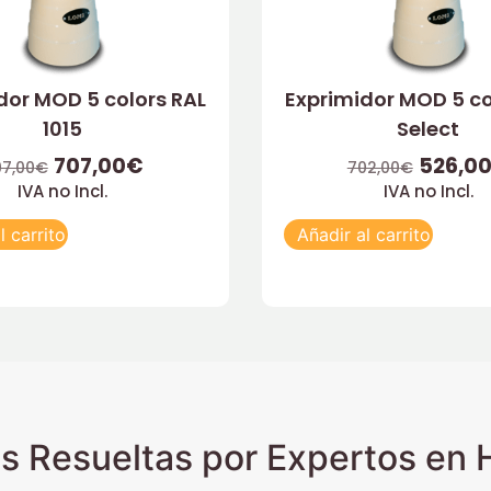
dor MOD 5 colors RAL
Exprimidor MOD 5 co
1015
Select
707,00
€
526,0
7,00
€
702,00
€
IVA no Incl.
IVA no Incl.
l carrito
Añadir al carrito
s Resueltas por Expertos en H