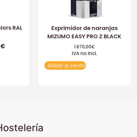
lors RAL
Exprimidor de naranjas
MIZUMO EASY PRO Z BLACK
0
€
1.670,00
€
IVA no Incl.
Añadir al carrito
ostelería