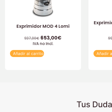
Exprimi
Exprimidor MOD 4 Lomi
653,00
€
937,00
€
99
IVA no Incl.
Añadir al carrito
Añadir a
Tus Duda