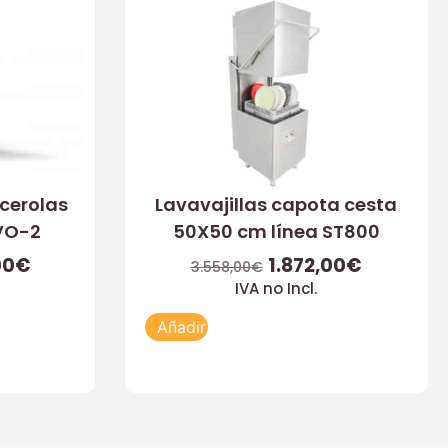
acerolas
Lavavajillas capota cesta
VO-2
50X50 cm línea ST800
00
€
1.872,00
€
3.558,00
€
IVA no Incl.
Añadir