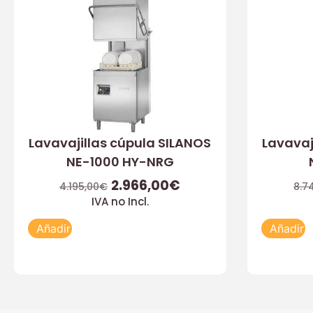
Lavavajillas cúpula SILANOS
Lavavaj
NE-1000 HY-NRG
2.966,00
€
4.195,00
€
8.7
IVA no Incl.
Añadir
Añadir