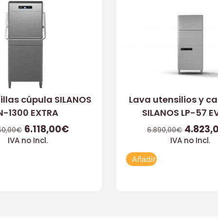
illas cúpula SILANOS
Lava utensilios y c
N-1300 EXTRA
SILANOS LP-57 E
6.118,00
€
4.823,
40,00
€
6.890,00
€
IVA no Incl.
IVA no Incl.
Añadir