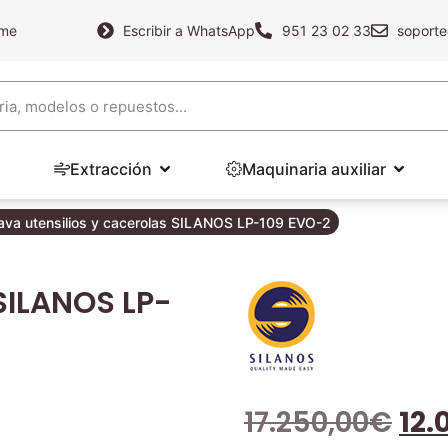
ame
Escribir a WhatsApp
951 23 02 33
soporte
Extracción
Maquinaria auxiliar
ava utensilios y cacerolas SILANOS LP-109 EVO-2
 SILANOS LP-
17.250,00
€
12.