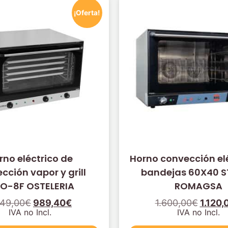
¡Oferta!
rno eléctrico de
Horno convección elé
cción vapor y grill
bandejas 60X40 
O-8F OSTELERIA
ROMAGSA
649,00
€
989,40
€
1.600,00
€
1.120,
IVA no Incl.
IVA no Incl.