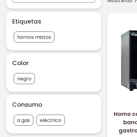
Mostrando 1–
Etiquetas
hornos mixtos
Color
negro
Consumo
Horno c
a gas
eléctrico
band
gastro