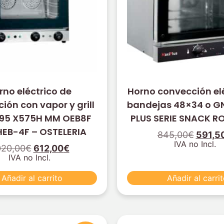
rno eléctrico de
Horno convección elé
ión con vapor y grill
bandejas 48×34 o GN
95 X575H MM OEB8F
PLUS SERIE SNACK 
HEB-4F – OSTELERIA
845,00
€
591,5
IVA no Incl.
020,00
€
612,00
€
IVA no Incl.
Añadir al carrito
Añadir al carri