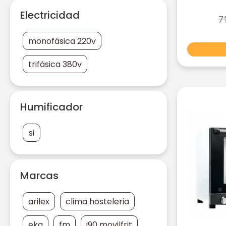
Electricidad
7
monofásica 220v
trifásica 380v
Humificador
si
Marcas
arilex
clima hosteleria
eka
fm
i90 movilfrit