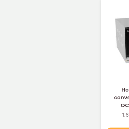
Ho
conve
OC
1.