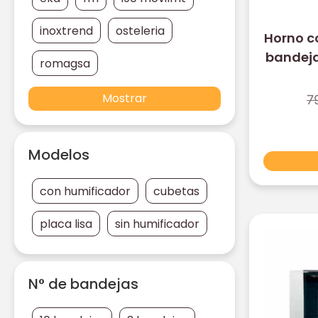
inoxtrend
osteleria
Horno c
bandej
romagsa
Mostrar
7
Modelos
con humificador
cubetas
placa lisa
sin humificador
N° de bandejas