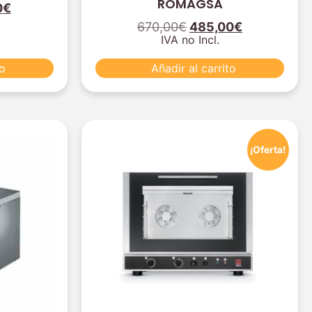
ROMAGSA
0
€
670,00
€
485,00
€
IVA no Incl.
to
Añadir al carrito
¡Oferta!