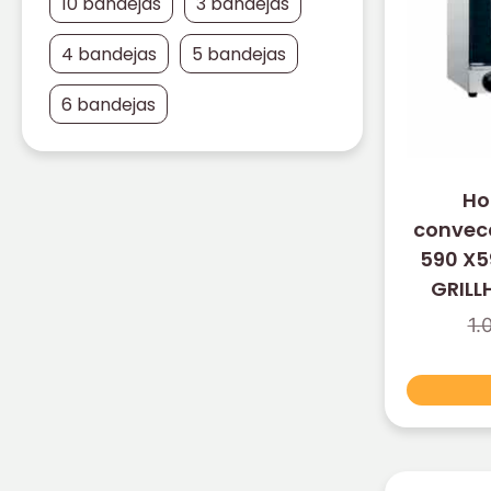
10 bandejas
3 bandejas
4 bandejas
5 bandejas
6 bandejas
Ho
convecc
590 X5
GRILL
1.