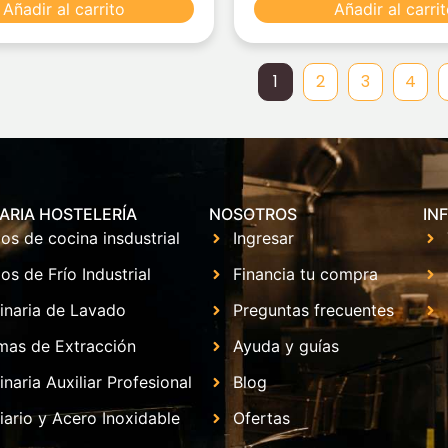
Añadir al carrito
Añadir al carri
1
2
3
4
ARIA HOSTELERÍA
NOSOTROS
IN
os de cocina insdustrial
Ingresar
os de Frío Industrial
Financia tu compra
inaria de Lavado
Preguntas frecuentes
mas de Extracción
Ayuda y guías
naria Auxiliar Profesional
Blog
iario y Acero Inoxidable
Ofertas