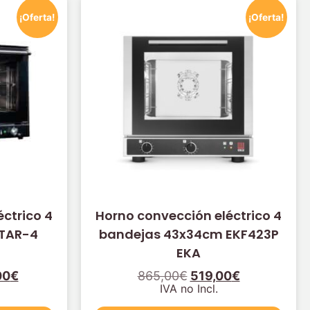
¡Oferta!
¡Oferta!
ctrico 4
Horno convección eléctrico 4
STAR-4
bandejas 43x34cm EKF423P
EKA
00
€
865,00
€
519,00
€
IVA no Incl.