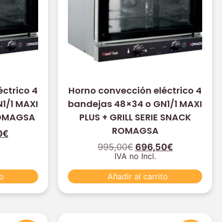
ctrico 4
Horno convección eléctrico 4
1/1 MAXI
bandejas 48×34 o GN1/1 MAXI
ROMAGSA
PLUS + GRILL SERIE SNACK
ROMAGSA
0
€
995,00
€
696,50
€
IVA no Incl.
to
Añadir al carrito