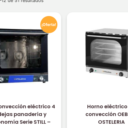
12 de 51 resultados
¡Oferta!
onvección eléctrico 4
Horno eléctrico
ejas panadería y
convección OE
nomía Serie STILL –
OSTELERIA