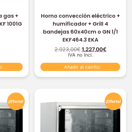
a gas +
Horno convección eléctrico +
KF 1001G
humificador + Grill 4
bandejas 60x40cm o GN 1/1
EKF464.3 EKA
2.023,00
€
1.227,00
€
IVA no Incl.
to
Añadir al carrito
¡Oferta!
¡Oferta!