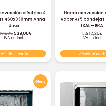
onvección eléctrico 4
Horno convección 
as 460x330mm Anna
vapor 4/5 bandejas 
Unox
IXAL – EKA
96,00
€
539,00
€
5.912,20
€
IVA no Incl.
IVA no Incl.
Añadir al carrito
Añadir al carri
¡Oferta!