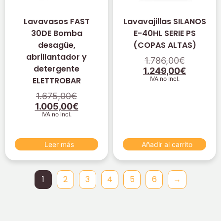
Lavavasos FAST
Lavavajillas SILANOS
30DE Bomba
E-40HL SERIE PS
desagüe,
(COPAS ALTAS)
abrillantador y
1.786,00
€
detergente
1.249,00
€
ELETTROBAR
IVA no Incl.
1.675,00
€
1.005,00
€
IVA no Incl.
Leer más
Añadir al carrito
1
2
3
4
5
6
→