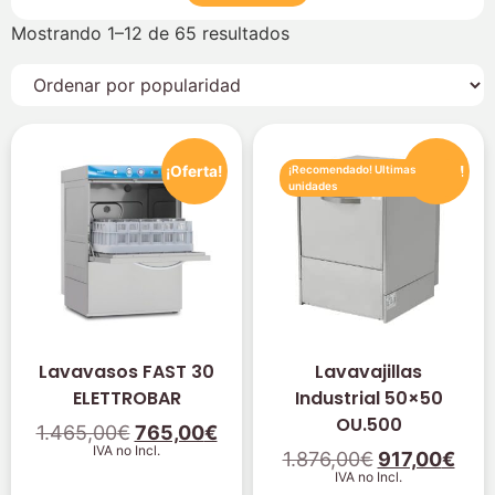
Mostrando 1–12 de 65 resultados
¡Oferta!
¡Oferta!
¡Recomendado! Ultimas
unidades
Lavavasos FAST 30
Lavavajillas
ELETTROBAR
Industrial 50×50
OU.500
1.465,00
€
765,00
€
IVA no Incl.
1.876,00
€
917,00
€
IVA no Incl.