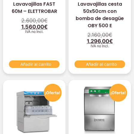
Lavavajillas FAST
Lavavajillas cesta
60M – ELETTROBAR
50x50cm con
bomba de desagüe
2.600,00
€
OBY 500 E
1.560,00
€
IVA no Incl.
2.160,00
€
1.296,00
€
IVA no Incl.
Añadir al carrito
Añadir al carrito
¡Oferta!
¡Oferta!