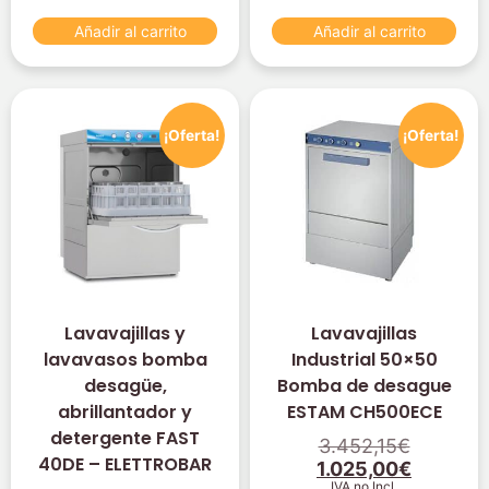
Añadir al carrito
Añadir al carrito
¡Oferta!
¡Oferta!
Lavavajillas y
Lavavajillas
lavavasos bomba
Industrial 50×50
desagüe,
Bomba de desague
abrillantador y
ESTAM CH500ECE
detergente FAST
3.452,15
€
40DE – ELETTROBAR
1.025,00
€
IVA no Incl.