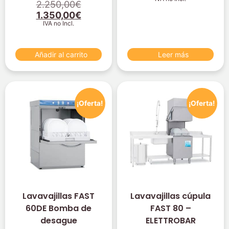
2.250,00
€
1.350,00
€
IVA no Incl.
Añadir al carrito
Leer más
¡Oferta!
¡Oferta!
Lavavajillas FAST
Lavavajillas cúpula
60DE Bomba de
FAST 80 –
desague
ELETTROBAR