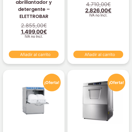
abrillantador y
4.710,00
€
detergente –
2.826,00
€
ELETTROBAR
IVA no Incl.
2.855,00
€
1.499,00
€
IVA no Incl.
Añadir al carrito
Añadir al carrito
¡Oferta!
¡Oferta!