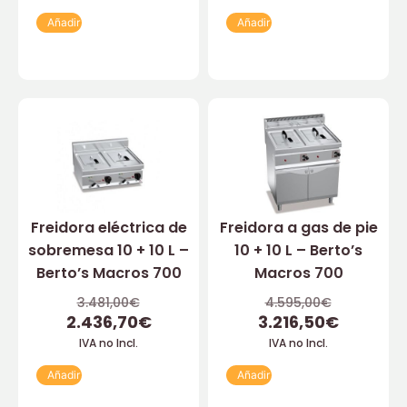
Añadir
Añadir
Freidora eléctrica de
Freidora a gas de pie
sobremesa 10 + 10 L –
10 + 10 L – Berto’s
Berto’s Macros 700
Macros 700
3.481,00
€
4.595,00
€
2.436,70
€
3.216,50
€
IVA no Incl.
IVA no Incl.
Añadir
Añadir