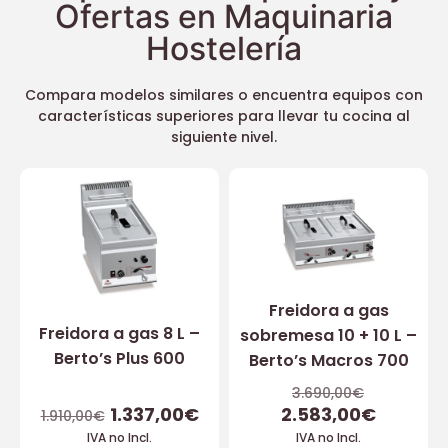
Ofertas en Maquinaria
Hostelería
Compara modelos similares o encuentra equipos con
características superiores para llevar tu cocina al
siguiente nivel.
Freidora a gas
Freidora a gas 8 L –
sobremesa 10 + 10 L –
Berto’s Plus 600
Berto’s Macros 700
3.690,00
€
1.337,00
€
2.583,00
€
1.910,00
€
IVA no Incl.
IVA no Incl.