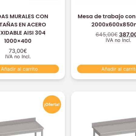
DAS MURALES CON
Mesa de trabajo con
TAÑAS EN ACERO
2000x600x85
XIDABLE AISI 304
645,00
€
387,0
1000×400
IVA no Incl.
73,00
€
IVA no Incl.
Añadir al carrito
Añadir al carri
¡Oferta!