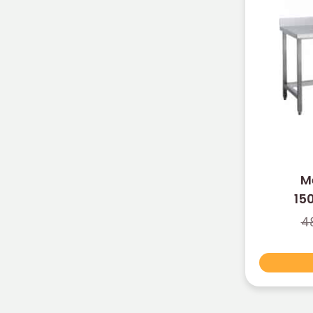
M
15
4