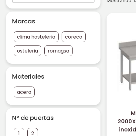
Mostrando 1
Marcas
clima hosteleria
coreco
osteleria
romagsa
Materiales
acero
M
N° de puertas
2000X
inoxi
1
2