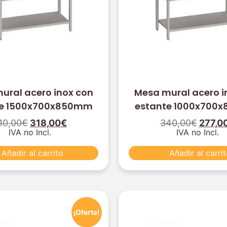
ural acero inox con
Mesa mural acero i
te 1500x700x850mm
estante 1000x700
10,00
€
318,00
€
340,00
€
277,0
IVA no Incl.
IVA no Incl.
Añadir al carrito
Añadir al carri
¡Oferta!