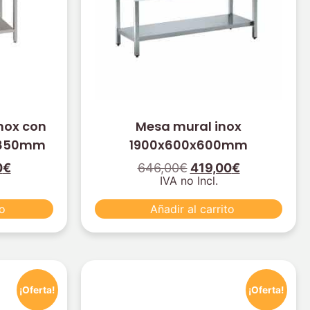
nox con
Mesa mural inox
x850mm
1900x600x600mm
0
€
646,00
€
419,00
€
IVA no Incl.
to
Añadir al carrito
¡Oferta!
¡Oferta!