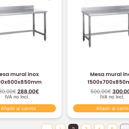
esa mural inox
Mesa mural in
00x600x850mm
1500x700x85
80,00
€
288,00
€
500,00
€
300,0
IVA no Incl.
IVA no Incl.
Añadir al carrito
Añadir al carri