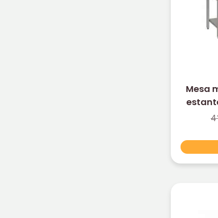
Mesa m
estan
4