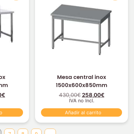
ox
Mesa central inox
0mm
1500x600x850mm
0
€
430,00
€
258,00
€
IVA no Incl.
to
Añadir al carrito