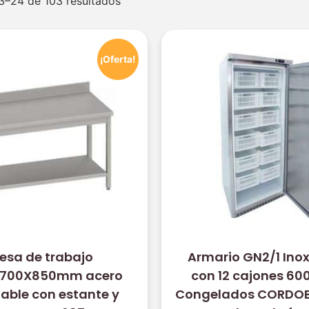
3–24 de 103 resultados
¡Oferta!
esa de trabajo
Armario GN2/1 Ino
700X850mm acero
con 12 cajones 600 
dable con estante y
Congelados CORDOB