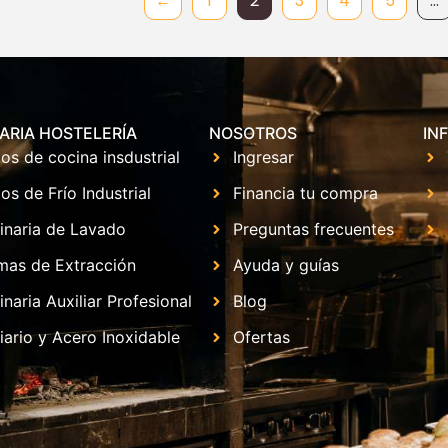
←
1
2
3
4
5
…
ARIA HOSTELERÍA
NOSOTROS
IN
os de cocina insdustrial
Ingresar
os de Frío Industrial
Financia tu compra
inaria de Lavado
Preguntas frecuentes
mas de Extracción
Ayuda y guías
naria Auxiliar Profesional
Blog
iario y Acero Inoxidable
Ofertas