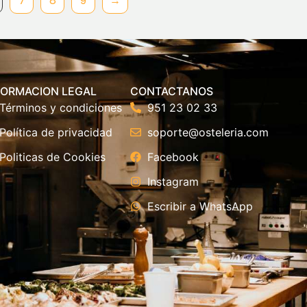
7
8
9
→
FORMACION LEGAL
CONTACTANOS
Términos y condiciones
951 23 02 33
Política de privacidad
soporte@osteleria.com
Politicas de Cookies
Facebook
Instagram
Escribir a WhatsApp