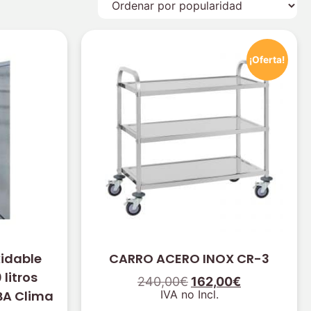
¡Oferta!
xidable
CARRO ACERO INOX CR-3
litros
240,00
€
162,00
€
A Clima
IVA no Incl.