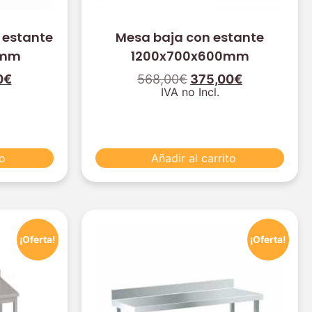
 estante
Mesa baja con estante
0mm
1200x700x600mm
0
€
568,00
€
375,00
€
IVA no Incl.
to
Añadir al carrito
¡Oferta!
¡Oferta!