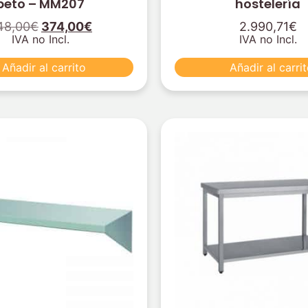
peto – MM207
hostelería
48,00
€
374,00
€
2.990,71
€
IVA no Incl.
IVA no Incl.
Añadir al carrito
Añadir al carri